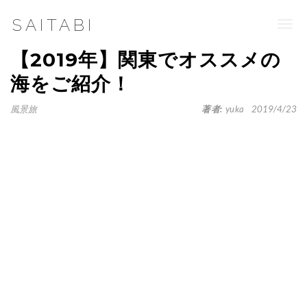
SAITABI
Togg
navi
【2019年】関東でオススメの
海をご紹介！
風景旅
著者:
yuka
2019/4/23