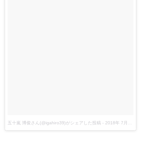
五十嵐 博俊さん(@igahiro39)がシェアした投稿
-
2018年 7月月15日午前5時06分PDT