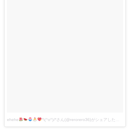
ehehe
*\(^o^)/*さん(@rerorero36)がシェアした投稿
-