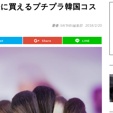
軽に買えるプチプラ韓国コス
著者:
SAITABI編集部
2018/2/20
et
Share
LINE