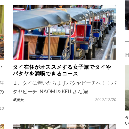
・
タイ在住がオススメする女子旅でタイや
パタヤを満喫できるコース
注
１、タイに着いたらまずパタヤビーチへ！！ パ
の
タヤビーチ NAOMI＆KEIJIさん(@…
風景旅
2017/12/20
10