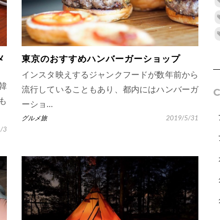
メ
東京のおすすめハンバーガーショップ
インスタ映えするジャンクフードが数年前から
韓
流行していることもあり、都内にはハンバーガ
も
ーショ…
グルメ旅
2019/5/31
/3