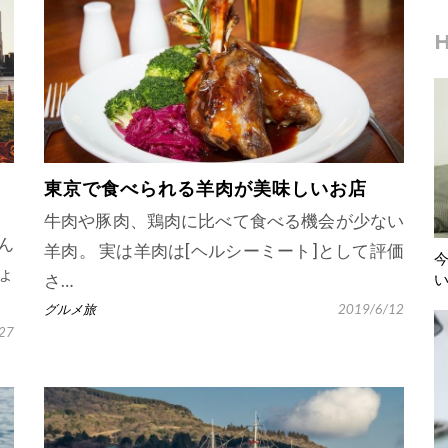
東京で食べられる羊肉が美味しいお店
牛肉や豚肉、鶏肉に比べて食べる機会が少ない
ん
羊肉。 実は羊肉は[ヘルシーミート]として評価
ょ
さ…
グルメ旅
2019/6/12
27