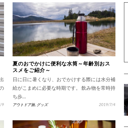
夏のおでかけに便利な水筒～年齢別おス
スメをご紹介～
出
日に日に暑くなり、おでかけする際には水分補
の
給がこまめに必要な時期です。 飲み物を常時持
ち歩…
/9
アウトドア旅
,
グッズ
2019/7/4