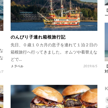
のんびり子連れ箱根旅行記
先日、０歳１０カ月の息子を連れて１泊２日の
な
箱根旅行へ行ってきました。 オムツや着替えな
な
どで…
【
トラベル
2019/6/5
/7