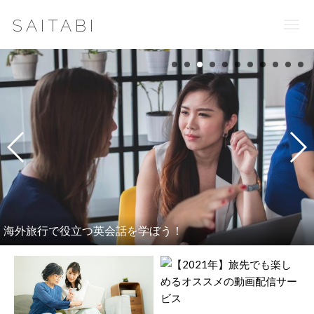
SAITABI
Togg
navi
海外旅行で役立つ英会話を学ぼう！