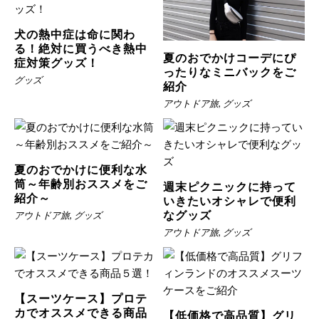
犬の熱中症は命に関わ
る！絶対に買うべき熱中
夏のおでかけコーデにぴ
症対策グッズ！
ったりなミニバックをご
グッズ
紹介
アウトドア旅
,
グッズ
夏のおでかけに便利な水
筒～年齢別おススメをご
週末ピクニックに持って
紹介～
いきたいオシャレで便利
なグッズ
アウトドア旅
,
グッズ
アウトドア旅
,
グッズ
【スーツケース】プロテ
カでオススメできる商品
【低価格で高品質】グリ