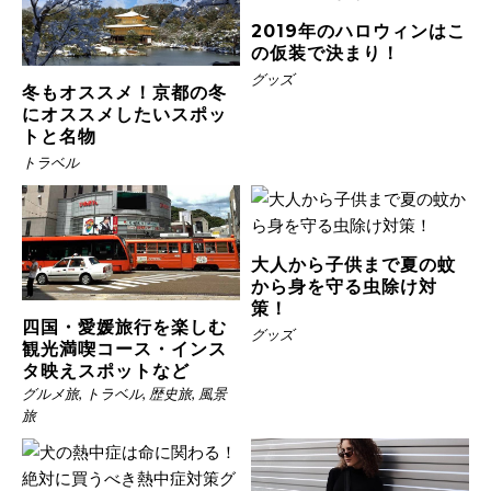
2019年のハロウィンはこ
の仮装で決まり！
グッズ
冬もオススメ！京都の冬
にオススメしたいスポッ
トと名物
トラベル
大人から子供まで夏の蚊
から身を守る虫除け対
策！
四国・愛媛旅行を楽しむ
グッズ
観光満喫コース・インス
タ映えスポットなど
グルメ旅
,
トラベル
,
歴史旅
,
風景
旅