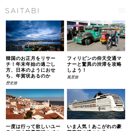
SAITABI
Togg
navi
韓国のお正月をリサー
フィリピンの仰天交通マ
チ！年末年始の過ごし
ナーと驚異の渋滞を攻略
方、日本のようにおせ
しよう！
ち、年賀状あるのか
風景旅
歴史旅
一度は行って欲しいユー
いま人気！あこがれの豪