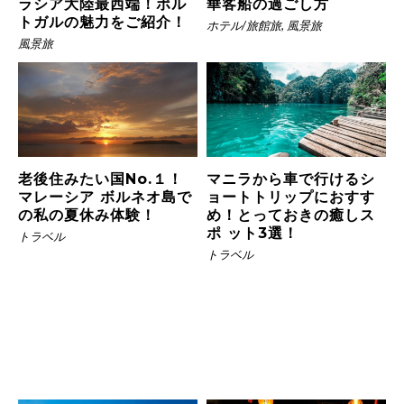
ラシア大陸最西端！ポル
華客船の過ごし方
トガルの魅力をご紹介！
ホテル/旅館旅
,
風景旅
風景旅
老後住みたい国No.１！
マニラから車で行けるシ
マレーシア ボルネオ島で
ョートトリップにおすす
の私の夏休み体験！
め！とっておきの癒しス
ポ ット3選！
トラベル
トラベル