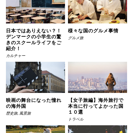
日本ではありえない？！
様々な国のグルメ事情
デンマークの小学生の驚
グルメ旅
きのスクールライフをご
紹介！
カルチャー
映画の舞台になった憧れ
【女子旅編】海外旅行で
の海外国
本当に行ってよかった国
１０選
歴史旅
,
風景旅
トラベル