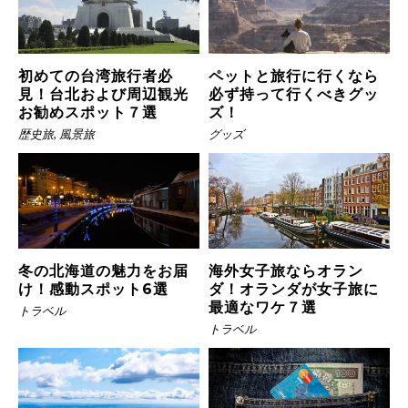
初めての台湾旅行者必
ペットと旅行に行くなら
見！台北および周辺観光
必ず持って行くべきグッ
お勧めスポット７選
ズ！
歴史旅
,
風景旅
グッズ
冬の北海道の魅力をお届
海外女子旅ならオラン
け！感動スポット6選
ダ！オランダが女子旅に
最適なワケ７選
トラベル
トラベル